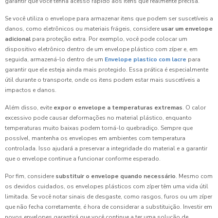
garantir que você tenha acesso rápido aos itens que realmente precisa.
Se você utiliza o envelope para armazenar itens que podem ser suscetíveis a
danos, como eletrônicos ou materiais frágeis, considere
usar um envelope
adicional
para proteção extra. Por exemplo, você pode colocar um
dispositivo eletrônico dentro de um envelope plástico com zíper e, em
seguida, armazená-lo dentro de um
Envelope plastico com lacre
para
garantir que ele esteja ainda mais protegido. Essa prática é especialmente
útil durante o transporte, onde os itens podem estar mais suscetíveis a
impactos e danos.
Além disso, evite
expor o envelope a temperaturas extremas
. O calor
excessivo pode causar deformações no material plástico, enquanto
temperaturas muito baixas podem torná-lo quebradiço. Sempre que
possível, mantenha os envelopes em ambientes com temperatura
controlada. Isso ajudará a preservar a integridade do material e a garantir
que o envelope continue a funcionar conforme esperado.
Por fim, considere
substituir o envelope quando necessário
. Mesmo com
os devidos cuidados, os envelopes plásticos com zíper têm uma vida útil
limitada. Se você notar sinais de desgaste, como rasgos, furos ou um zíper
que não fecha corretamente, é hora de considerar a substituição. Investir em
novos envelopes garantirá que você continue a ter uma solução de