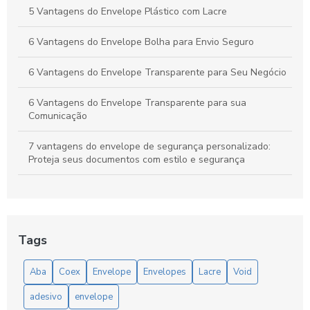
5 Vantagens do Envelope Plástico com Lacre
6 Vantagens do Envelope Bolha para Envio Seguro
6 Vantagens do Envelope Transparente para Seu Negócio
6 Vantagens do Envelope Transparente para sua
Comunicação
7 vantagens do envelope de segurança personalizado:
Proteja seus documentos com estilo e segurança
A importância do envelope saco plástico na organização e
proteção de documentos
Como criar Envelope plástico personalizado para destacar
Tags
sua marca
Aba
Coex
Envelope
Envelopes
Lacre
Void
Como Encontrar o Melhor Preço Envelope A4 para suas
Necessidades
adesivo
envelope