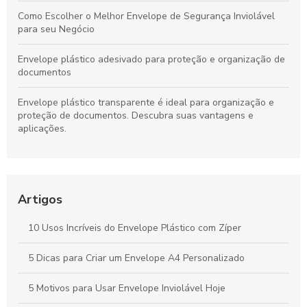
Como Escolher o Melhor Envelope de Segurança Inviolável
para seu Negócio
Envelope plástico adesivado para proteção e organização de
documentos
Envelope plástico transparente é ideal para organização e
proteção de documentos. Descubra suas vantagens e
aplicações.
Envelope com bolha é a solução ideal para proteger seus
produtos durante o transporte. Descubra suas vantagens e
aplicações.
Artigos
Guia Completo sobre Envelope de Plástico com Lacre para
Segurança de Envio
10 Usos Incríveis do Envelope Plástico com Zíper
Envelope plástico de segurança com lacre garante proteção
5 Dicas para Criar um Envelope A4 Personalizado
e confidencialidade
5 Motivos para Usar Envelope Inviolável Hoje