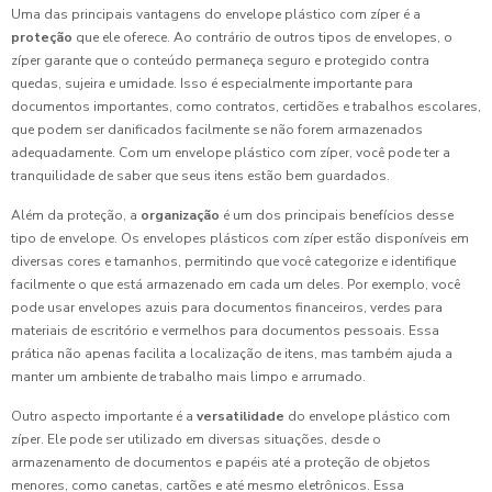
Uma das principais vantagens do envelope plástico com zíper é a
proteção
que ele oferece. Ao contrário de outros tipos de envelopes, o
zíper garante que o conteúdo permaneça seguro e protegido contra
quedas, sujeira e umidade. Isso é especialmente importante para
documentos importantes, como contratos, certidões e trabalhos escolares,
que podem ser danificados facilmente se não forem armazenados
adequadamente. Com um envelope plástico com zíper, você pode ter a
tranquilidade de saber que seus itens estão bem guardados.
Além da proteção, a
organização
é um dos principais benefícios desse
tipo de envelope. Os envelopes plásticos com zíper estão disponíveis em
diversas cores e tamanhos, permitindo que você categorize e identifique
facilmente o que está armazenado em cada um deles. Por exemplo, você
pode usar envelopes azuis para documentos financeiros, verdes para
materiais de escritório e vermelhos para documentos pessoais. Essa
prática não apenas facilita a localização de itens, mas também ajuda a
manter um ambiente de trabalho mais limpo e arrumado.
Outro aspecto importante é a
versatilidade
do envelope plástico com
zíper. Ele pode ser utilizado em diversas situações, desde o
armazenamento de documentos e papéis até a proteção de objetos
menores, como canetas, cartões e até mesmo eletrônicos. Essa