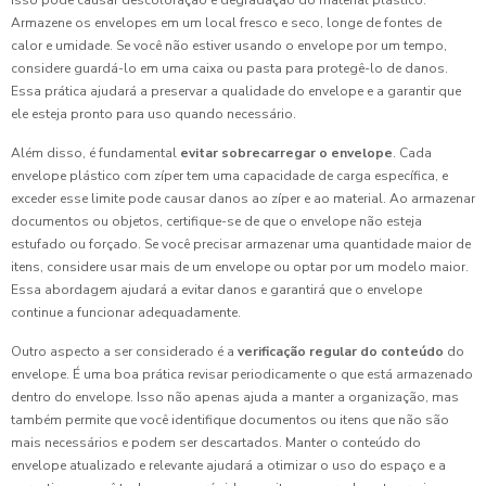
isso pode causar descoloração e degradação do material plástico.
Armazene os envelopes em um local fresco e seco, longe de fontes de
calor e umidade. Se você não estiver usando o envelope por um tempo,
considere guardá-lo em uma caixa ou pasta para protegê-lo de danos.
Essa prática ajudará a preservar a qualidade do envelope e a garantir que
ele esteja pronto para uso quando necessário.
Além disso, é fundamental
evitar sobrecarregar o envelope
. Cada
envelope plástico com zíper tem uma capacidade de carga específica, e
exceder esse limite pode causar danos ao zíper e ao material. Ao armazenar
documentos ou objetos, certifique-se de que o envelope não esteja
estufado ou forçado. Se você precisar armazenar uma quantidade maior de
itens, considere usar mais de um envelope ou optar por um modelo maior.
Essa abordagem ajudará a evitar danos e garantirá que o envelope
continue a funcionar adequadamente.
Outro aspecto a ser considerado é a
verificação regular do conteúdo
do
envelope. É uma boa prática revisar periodicamente o que está armazenado
dentro do envelope. Isso não apenas ajuda a manter a organização, mas
também permite que você identifique documentos ou itens que não são
mais necessários e podem ser descartados. Manter o conteúdo do
envelope atualizado e relevante ajudará a otimizar o uso do espaço e a