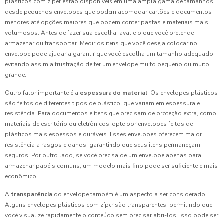
plásticos com zíper estão disponíveis em uma ampla gama de tamanhos,
desde pequenos envelopes que podem acomodar cartões e documentos
menores até opções maiores que podem conter pastas e materiais mais
volumosos. Antes de fazer sua escolha, avalie o que você pretende
armazenar ou transportar. Medir os itens que você deseja colocar no
envelope pode ajudar a garantir que você escolha um tamanho adequado,
evitando assim a frustração de ter um envelope muito pequeno ou muito
grande.
Outro fator importante é a
espessura do material
. Os envelopes plásticos
são feitos de diferentes tipos de plástico, que variam em espessura e
resistência. Para documentos e itens que precisam de proteção extra, como
materiais de escritório ou eletrônicos, opte por envelopes feitos de
plásticos mais espessos e duráveis. Esses envelopes oferecem maior
resistência a rasgos e danos, garantindo que seus itens permaneçam
seguros. Por outro lado, se você precisa de um envelope apenas para
armazenar papéis comuns, um modelo mais fino pode ser suficiente e mais
econômico.
A
transparência
do envelope também é um aspecto a ser considerado.
Alguns envelopes plásticos com zíper são transparentes, permitindo que
você visualize rapidamente o conteúdo sem precisar abri-los. Isso pode ser