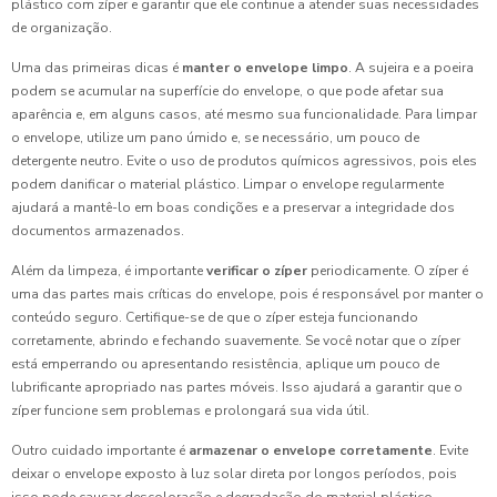
plástico com zíper e garantir que ele continue a atender suas necessidades
de organização.
Uma das primeiras dicas é
manter o envelope limpo
. A sujeira e a poeira
podem se acumular na superfície do envelope, o que pode afetar sua
aparência e, em alguns casos, até mesmo sua funcionalidade. Para limpar
o envelope, utilize um pano úmido e, se necessário, um pouco de
detergente neutro. Evite o uso de produtos químicos agressivos, pois eles
podem danificar o material plástico. Limpar o envelope regularmente
ajudará a mantê-lo em boas condições e a preservar a integridade dos
documentos armazenados.
Além da limpeza, é importante
verificar o zíper
periodicamente. O zíper é
uma das partes mais críticas do envelope, pois é responsável por manter o
conteúdo seguro. Certifique-se de que o zíper esteja funcionando
corretamente, abrindo e fechando suavemente. Se você notar que o zíper
está emperrando ou apresentando resistência, aplique um pouco de
lubrificante apropriado nas partes móveis. Isso ajudará a garantir que o
zíper funcione sem problemas e prolongará sua vida útil.
Outro cuidado importante é
armazenar o envelope corretamente
. Evite
deixar o envelope exposto à luz solar direta por longos períodos, pois