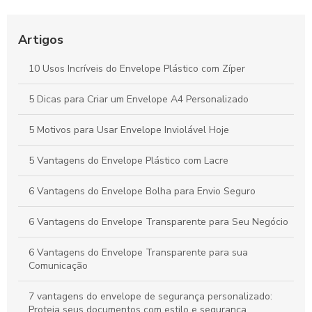
produtos durante o transporte. Descubra suas vantagens e
aplicações.
Artigos
Guia Completo sobre Envelope de Plástico com Lacre para
Segurança de Envio
10 Usos Incríveis do Envelope Plástico com Zíper
Envelope plástico de segurança com lacre garante proteção
5 Dicas para Criar um Envelope A4 Personalizado
e confidencialidade
5 Motivos para Usar Envelope Inviolável Hoje
5 Vantagens do Envelope Plástico com Lacre
6 Vantagens do Envelope Bolha para Envio Seguro
6 Vantagens do Envelope Transparente para Seu Negócio
6 Vantagens do Envelope Transparente para sua
Comunicação
7 vantagens do envelope de segurança personalizado:
Proteja seus documentos com estilo e segurança