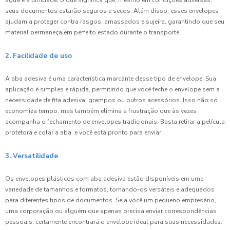
água e à umidade, o que significa que, mesmo em condições adversas,
seus documentos estarão seguros e secos. Além disso, esses envelopes
ajudam a proteger contra rasgos, amassados e sujeira, garantindo que seu
material permaneça em perfeito estado durante o transporte.
2. Facilidade de uso
A aba adesiva é uma característica marcante desse tipo de envelope. Sua
aplicação é simples e rápida, permitindo que você feche o envelope sem a
necessidade de fita adesiva, grampos ou outros acessórios. Isso não só
economiza tempo, mas também elimina a frustração que às vezes
acompanha o fechamento de envelopes tradicionais. Basta retirar a película
protetora e colar a aba, e você está pronto para enviar.
3. Versatilidade
Os envelopes plásticos com aba adesiva estão disponíveis em uma
variedade de tamanhos e formatos, tornando-os versáteis e adequados
para diferentes tipos de documentos. Seja você um pequeno empresário,
uma corporação ou alguém que apenas precisa enviar correspondências
pessoais, certamente encontrará o envelope ideal para suas necessidades.