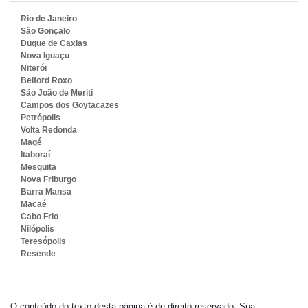
Rio de Janeiro
São Gonçalo
Duque de Caxias
Nova Iguaçu
Niterói
Belford Roxo
São João de Meriti
Campos dos Goytacazes
Petrópolis
Volta Redonda
Magé
Itaboraí
Mesquita
Nova Friburgo
Barra Mansa
Macaé
Cabo Frio
Nilópolis
Teresópolis
Resende
O conteúdo do texto desta página é de direito reservado. Sua