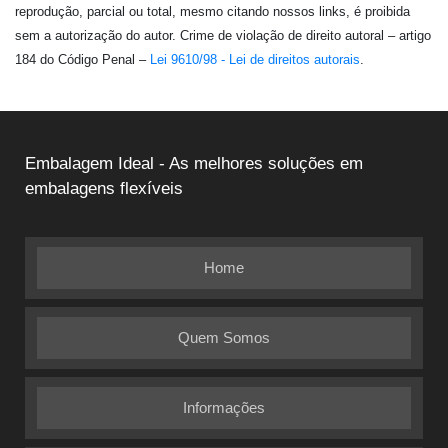
reprodução, parcial ou total, mesmo citando nossos links, é proibida
sem a autorização do autor. Crime de violação de direito autoral – artigo
184 do Código Penal –
Lei 9610/98 - Lei de direitos autorais
.
Embalagem Ideal - As melhores soluções em
embalagens flexíveis
Home
Quem Somos
Informações