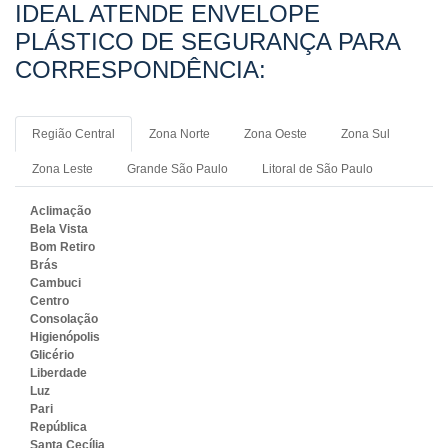
IDEAL ATENDE ENVELOPE
PLÁSTICO DE SEGURANÇA PARA
CORRESPONDÊNCIA:
Região Central
Zona Norte
Zona Oeste
Zona Sul
Zona Leste
Grande São Paulo
Litoral de São Paulo
Aclimação
Bela Vista
Bom Retiro
Brás
Cambuci
Centro
Consolação
Higienópolis
Glicério
Liberdade
Luz
Pari
República
Santa Cecília